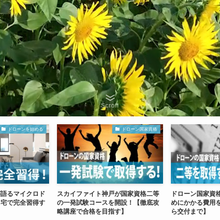
Scroll
ドローンを始める
ドローン国家資格
が語るマイクロド
スカイファイト神戸が国家資格二等
ドローン国家資
自宅で完全習得す
の一発試験コースを開設！【徹底攻
めにかかる費用
略講座で合格を目指す】
ら交付まで】