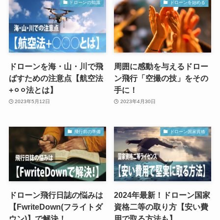
ドローンの知識
ドローンを始める
ドローンを海・山・川で飛
周囲に感動を与えるドロー
ばすための注意点【航空法
ン飛行「空撮の技」をその
+⚪︎⚪︎法とは】
手に！
2023年5月12日
2023年4月30日
飛行前の準備
ドローン国家資格
ドローン飛行日誌の悩みは
2024年最新！ドローン国家
【FwriteDown(フライトダ
資格二等の取り方【安い費
ウン)】で解決！
用で取る方法も】