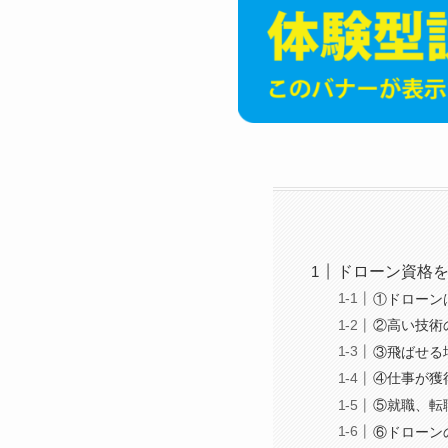
ドローン資格を
①ドローン
②高い技術
③飛ばせる
④仕事が獲
⑤就職、転
⑥ドローン